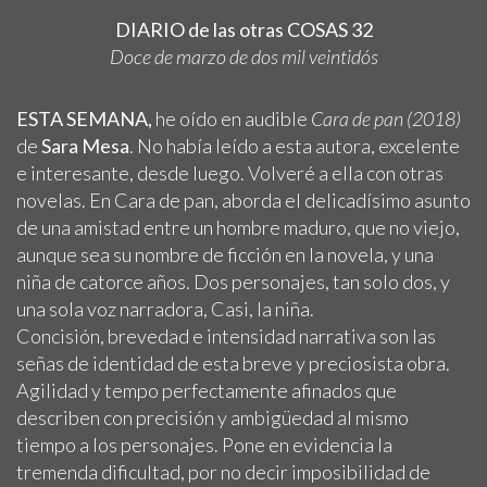
DIARIO de las otras COSAS 32
Doce de marzo de dos mil veintidós
ESTA SEMANA,
he oído en audible
Cara de pan (2018)
de
Sara Mesa
. No había leído a esta autora, excelente
e interesante, desde luego. Volveré a ella con otras
novelas. En Cara de pan, aborda el delicadísimo asunto
de una amistad entre un hombre maduro, que no viejo,
aunque sea su nombre de ficción en la novela, y una
niña de catorce años. Dos personajes, tan solo dos, y
una sola voz narradora, Casi, la niña.
Concisión, brevedad e intensidad narrativa son las
señas de identidad de esta breve y preciosista obra.
Agilidad y tempo perfectamente afinados que
describen con precisión y ambigüedad al mismo
tiempo a los personajes. Pone en evidencia la
tremenda dificultad, por no decir imposibilidad de