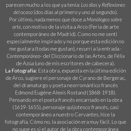
parecen mucho a los que ya tenía:
Los días
y
Reflexiones
del ocaso
(dos días al primero y uno al segundo).
Por último, nada menos que doce a
Monólogos sobre
arte
, con motivo de la visita a Arco (Feria de arte
contemporáneo de Madrid). Como no me sentí
especialmente inspirado y no porque esta edición no
me gustara (todas me gustan), recurrí a la entrada
-
Contemporáneo-
del Diccionario de las Artes, de Félix
de Azúa (uno de mis escritores de cabecera).
La Fotografía:
Esta obra, expuesta en la última edición
de Arco, sugiere el personaje de Cyrano de Bergerac,
del dramaturgo y poeta neorromántico francés
Edmond Eugène Alexis Rostand (1868-1918).
Pensando en el poeta francés encarnado en la obra
(1619-1655), personaje quijotesco francés, casi
contemporáneo a nuestro Cervantes, hice la
fotografía. Cómo no, la asociación era muy fácil. Lo que
no supe es si el autor de la obra contemporánea