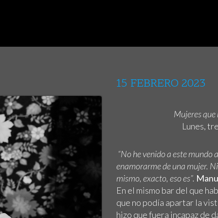
15 FEBRERO 2023
Mujeres que m
Lunes, tr
“No he venido a este mundo a 
enamorarme de una mujer. Ni 
mismo, exacto, eso es”.
Manue
En el mismo bar del que habl
que no podía apartar la vis
hizo que fuera incapaz de d