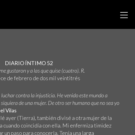
DIARIO ÍNTIMO 52
e gustaron y a las que quise (cuatro). R.
ece de febrero de dos mil veintitrés
luchar contra la injusticia. He venido este mundo a
siquiera de una mujer. De otro ser humano que no sea yo
l Vilas
é ayer (Tierra), también divisé a otra mujer de la
ta cuando coincidía con ella. Mi enfermiza timidez
ar un paso para conocerla. Tenía una larga