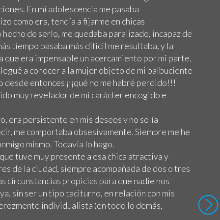
aciones. En mi adolescencia me pasaba
o como era, tendía a fijarme en chicas
o hecho de serlo, me quedaba paralizado, incapaz de
ás tiempo pasaba más difícil me resultaba, y la
ta que era impensable un acercamiento por mi parte.
legué a conocer a la mujer objeto de mi balbuciente
o desde entonces ¡¡¡qué no me habré perdido!!!
ido muy revelador de mi carácter encogido e
, era persistente en mis deseos y no solía
decir, me comportaba obsesivamente. Siempre me he
nmigo mismo. Todavía lo hago.
ue tuve muy presente a esa chica atractiva y
bares de la ciudad, siempre acompañada de dos o tres
as circunstancias propicias para que nadie nos
, sin ser un tipo taciturno, en relación con mis
ferozmente individualista (en todo lo demás,