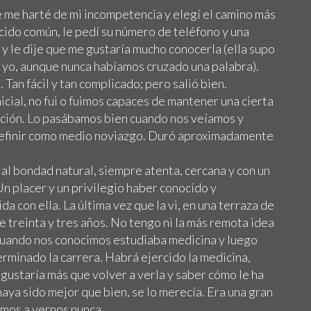
 me harté de mi incompetencia y elegí el camino más
cido común, le pedí su número de teléfono y una
 y le dije que me gustaría mucho conocerla (ella supo
yo, aunque nunca habíamos cruzado una palabra).
an fácil y tan complicado; pero salió bien.
icial, no fui o fuimos capaces de mantener una cierta
ación. Lo pasábamos bien cuando nos veíamos y
 definir como medio noviazgo. Duró aproximadamente
al bondad natural, siempre atenta, cercana y con un
Un placer y un privilegio haber conocido y
a con ella. La última vez que la vi, en una terraza de
e treinta y tres años. No tengo ni la más remota idea
 Cuando nos conocimos estudiaba medicina y luego
erminado la carrera. Habrá ejercido la medicina,
gustaría más que volver a verla y saber cómo le ha
haya sido mejor que bien, se lo merecía. Era una gran
mos a vernos nunca.