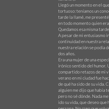
Llegó un momento en el que
tortuoso: teníamos un cono
tarde la llamé, me presenté
en todo momento quien era 
Quedamos esa misma tarde. T
A pesar de mi entusiasmo in
continuidad en nuestra rel
nuestra relación se podía
dos años.
Era una mujer de una especi
irónico sentido del humor. 
compartido retazos de mi vid
verano en mi ciudad fue hac
de qué ha sido de su vida.
alguien me dijo que había t
pero no sé dónde. Nada me 
ido su vida, que deseo que 
persona. No creo que volva