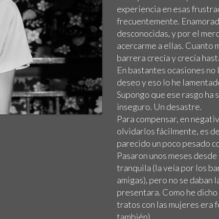
experiencia en esas frustr
frecuentemente. Enamoradiz
desconocidas, y por el mer
acercarme a ellas. Cuanto m
barrera crecía y crecía has
En bastantes ocasiones no l
deseo y eso lo he lamentad
Supongo que ese rasgo ha s
inseguro. Un desastre.
Para compensar, en negativo
olvidarlos fácilmente, es 
parecido un poco pesado co
Pasaron unos meses desde q
tranquila (la veía por los 
amigas), pero no se daban l
presentara. Como he dicho ya
tratos con las mujeres era 
también).