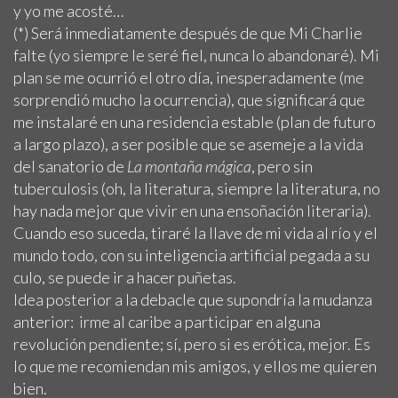
y yo me acosté…
(*) Será inmediatamente después de que Mi Charlie
falte (yo siempre le seré fiel, nunca lo abandonaré). Mi
plan se me ocurrió el otro día, inesperadamente (me
sorprendió mucho la ocurrencia), que significará que
me instalaré en una residencia estable (plan de futuro
a largo plazo), a ser posible que se asemeje a la vida
del sanatorio de
La montaña mágica
, pero sin
tuberculosis (oh, la literatura, siempre la literatura, no
hay nada mejor que vivir en una ensoñación literaria).
Cuando eso suceda, tiraré la llave de mi vida al río y el
mundo todo, con su inteligencia artificial pegada a su
culo, se puede ir a hacer puñetas.
Idea posterior a la debacle que supondría la mudanza
anterior: irme al caribe a participar en alguna
revolución pendiente; sí, pero si es erótica, mejor. Es
lo que me recomiendan mis amigos, y ellos me quieren
bien.