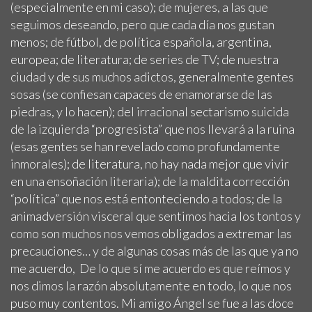
(especialmente en mi caso); de mujeres, a las que
seguimos deseando, pero que cada día nos gustan
menos; de fútbol, de política española, argentina,
europea; de literatura; de series de TV; de nuestra
ciudad y de sus muchos adictos, generalmente gentes
sosas (se confiesan capaces de enamorarse de las
piedras, y lo hacen); del irracional sectarismo suicida
de la izquierda “progresista” que nos llevará a la ruina
(esas gentes se han revelado como profundamente
inmorales); de literatura, no hay nada mejor que vivir
en una ensoñación literaria); de la maldita corrección
“política” que nos está entonteciendo a todos; de la
animadversión visceral que sentimos hacia los tontos y
como son muchos nos vemos obligados a extremar las
precauciones… y de algunas cosas más de las que ya no
me acuerdo, De lo que sí me acuerdo es que reímos y
nos dimos la razón absolutamente en todo, lo que nos
puso muy contentos. Mi amigo Ángel se fue a las doce