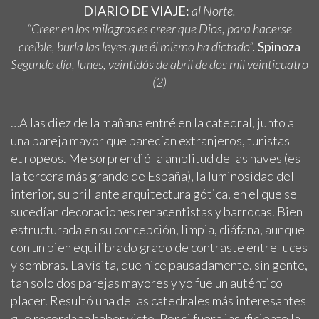
DIARIO DE VIAJE:
al Norte.
“Creer en los milagros es creer que Dios, para hacerse
creíble, burla las leyes que él mismo ha dictado”.
Spinoza
Segundo día, lunes, veintidós de abril de dos mil veinticuatro
(2)
…A las diez de la mañana entré en la catedral, junto a
una pareja mayor que parecían extranjeros, turistas
europeos. Me sorprendió la amplitud de las naves (es
la tercera más grande de España), la luminosidad del
interior, su brillante arquitectura gótica, en el que se
sucedían decoraciones renacentistas y barrocas. Bien
estructurada en su concepción, limpia, diáfana, aunque
con un bien equilibrado grado de contraste entre luces
y sombras. La visita, que hice pausadamente, sin gente,
tan solo dos parejas mayores y yo fue un auténtico
placer. Resultó una de las catedrales más interesantes
que recordaba haber visto. Por si fuera insuficiente la