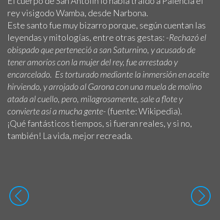
El cuerpo de San Antolín lo había traído a Palencia el
rey visigodo Wamba, desde Narbona.
Este santo fue muy bizarro porque, según cuentan las
leyendas y mitologías, entre otras gestas:
-Rechazó el
obispado que perteneció a san Saturnino, y acusado de
tener amoríos con la mujer del rey, fue arrestado y
encarcelado. Es torturado mediante la inmersión en aceite
hirviendo, y arrojado al Garona con una muela de molino
atada al cuello, pero, milagrosamente, sale a flote y
convierte así a mucha gente-
(fuente: Wikipedia).
¡Qué fantásticos tiempos, si fueran reales, y si no,
también! La vida, mejor recreada.