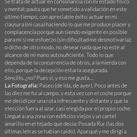
Se trata de actuar en consonancia con mi estado físico
y mental; pauta que he sometido a validación en este
último tiempo, con apreciable éxito: actuar en mi
clausura (mi casa) haciendo lo que me produce placer y
complacencia porque aun siendo exigente es posible
para mí si me esfuerzo (sin dificultad me desmotivaría);
o dicho de otro modo, no desear nada que no esté al
alcance de mi mano autosuficiente. Todo lo que
dependa de la concurrencia de otros, a la mierda con
ello, porque la decepción estaría asegurada.
Sencillo, ¿no? Pues sí, y eso me gusta…
La Fotografía:
Paseo (de ida, de ayer). Poco antes de
las diez me fui al campo, y esta vez con el coche porque
me decidí por una ruta infrecuente y distante y que la
elección fuera al azar, casi elegida por el propio coche.
Llegué a una zona con edificios viejos y un cartel
amarillo en el tejado que decía: Posada Rur (las dos
últimas letras se habían caído). Aparqué y me dirigí a