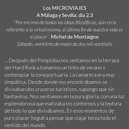
Los MICROVIAJES
A Málaga y Sevilla: día 2.3
“Por encima de todas las ideas filosóficas, aún en lo
referente a la virtud misma, el último fin de nuestra vida es
el placer”.
Michel de Montaigne
Sábado, veintitrés de mayo de dos mil veintiséis
… Después del Pompidou nos sentamos en la terraza
del Hard Rock a tomarnos un tinto de verano y
contemplar la zona portuaria. La camarera era muy
simpática. Desde donde nos encontrábamos se
divisaban dos cruceros turísticos, supongo que sin
hantavirus. Nos sentíamos en la pura gloria, con una luz
esplendorosa que matizaba los contornos y la textura
de todo lo que divisábamos. En esos momentos de
puro placer llegué a pensar que viajar tenía todo el
sentido del mundo.