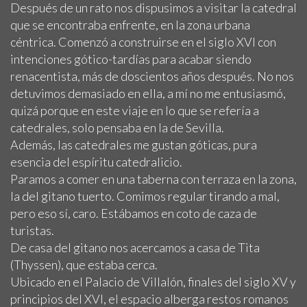
Después de un rato nos dispusimos a visitar la catedral
que se encontraba enfrente, en la zona urbana
céntrica. Comenzó a construirse en el siglo XVI con
intenciones gótico-tardías para acabar siendo
renacentista, más de doscientos años después. No nos
detuvimos demasiado en ella, a mí no me entusiasmó,
quizá porque en este viaje en lo que se refería a
catedrales, solo pensaba en la de Sevilla.
Además, las catedrales me gustan góticas, pura
esencia del espíritu catedralicio.
Paramos a comer en una taberna con terraza en la zona,
la del gitano tuerto. Comimos regular tirando a mal,
pero eso sí, caro. Estábamos en coto de caza de
turistas.
De casa del gitano nos acercamos a casa de Tita
(Thyssen), que estaba cerca.
Ubicado en el Palacio de Villalón, finales del siglo XV y
principios del XVI, el espacio alberga restos romanos