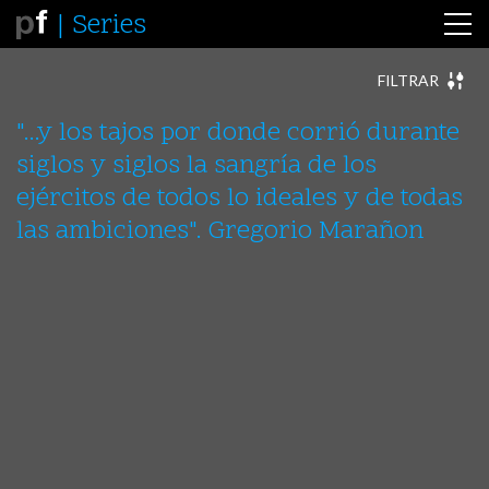
Series
FILTRAR
ABSTRACTAE
ANIMALES
ARQUITECTURAS
ARTE
"...y los tajos por donde corrió durante
AUREAS
CERTIDUMBRES
CIUDADES
ESTATUAS
siglos y siglos la sangría de los
FIN
FOTORREALISMOS
INCERTIDUMBRES
INCIPIT
INDIA
INTERLUDIOS
LE FLÂNEUR
LOS OTROS
ejércitos de todos lo ideales y de todas
MAKING-OFF
MÉXICO
MISCELANEA
MULTIPLES
las ambiciones". Gregorio Marañon
NAUFRAGIOS
PERFORMANCE - FRACASAR
PERFORMANCE – CLAROSCUROS
PERFORMANCE – ESCENIFICACIONES
PERFORMANCE – EXISTIR
PERFORMANCE – FOTOGRAFIAR
PERÚ - BOLIVIA
SEMBLANTES
SOLILOQUIOS
VESTIGIOS
VIAJES