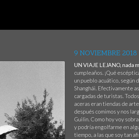
9 NOVIEMBRE 2018
UN VIAJE LEJANO, nada me
cumpleaños. ¡Qué escéptica
un pueblo acuático, según d
Shanghái. Efectivamente así
cargadas de turistas. Todos
aceras eran tiendas de arte
después comimos y nos lar
Guilin. Como hoy voy sobra
y podría engolfarme en alg
tiempo, a las que soy tan a