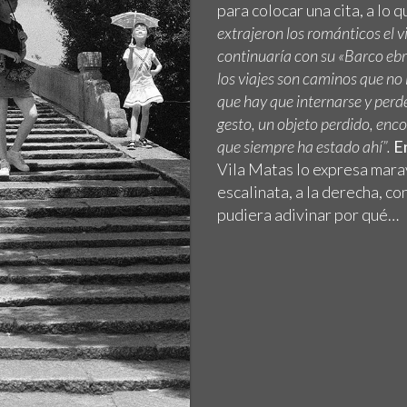
para colocar una cita, a lo 
extrajeron los románticos el vi
continuaría con su «Barco ebr
los viajes son caminos que no 
que hay que internarse y perde
gesto, un objeto perdido, enco
que siempre ha estado ahí”.
E
Vila Matas lo expresa marav
escalinata, a la derecha, c
pudiera adivinar por qué…