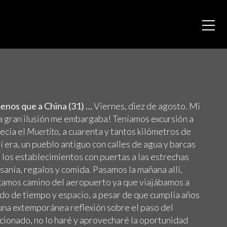
nos que a China (31) …
Viernes, diez de agosto. Mi
 gran ilusión me embargaba! Teníamos excursión a
ecía el
Muertito
, a cuarenta y tantos kilómetros de
 era, un pueblo antiguo con calles de agua y barcas
 los establecimientos con puertas a las estrechas
sanía, regalos y comida. Pasamos la mañana allí,
gamos camino del aeropuerto ya que viajábamos a
do de tiempo y espacio, a pesar de que cumplía años
una extemporánea reflexión sobre el paso del
ficionado, no lo haré y aprovecharé la oportunidad