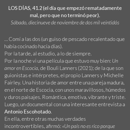
LOS DÍAS, 41.2 (el día que empezó rematadamente
mal, pero que no terminó peor).
Sábado, diecinueve de noviembre de dos mil veintidós
… Comí a las dos (un guiso de pescado recalentado que
había cocinado hacía días).
Por la tarde, al estudio, a lo de siempre.
Por la noche vi una película que estuvo muy bien:
Un
amor en Escocia
, de Bouli Lanners (2021); de la que son
guionistas e intérpretes, el propio Lanners y Michelle
Fairley. Una historia de amor entre una pareja madura,
en el norte de Escocia, con unos maravillosos, húmedos
y duros paisajes. Romántica, emotiva, vibrante y triste.
Luego, un documental con una interesante entrevista a
Antonio Escohotado
.
En ella, entre otras muchas verdades
incontrovertibles, afirmó:
«Un país no es rico porque