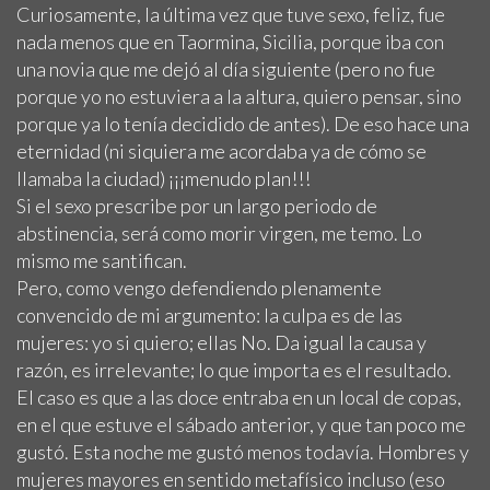
Curiosamente, la última vez que tuve sexo, feliz, fue
nada menos que en Taormina, Sicilia, porque iba con
una novia que me dejó al día siguiente (pero no fue
porque yo no estuviera a la altura, quiero pensar, sino
porque ya lo tenía decidido de antes). De eso hace una
eternidad (ni siquiera me acordaba ya de cómo se
llamaba la ciudad) ¡¡¡menudo plan!!!
Si el sexo prescribe por un largo periodo de
abstinencia, será como morir virgen, me temo. Lo
mismo me santifican.
Pero, como vengo defendiendo plenamente
convencido de mi argumento: la culpa es de las
mujeres: yo si quiero; ellas No. Da igual la causa y
razón, es irrelevante; lo que importa es el resultado.
El caso es que a las doce entraba en un local de copas,
en el que estuve el sábado anterior, y que tan poco me
gustó. Esta noche me gustó menos todavía. Hombres y
mujeres mayores en sentido metafísico incluso (eso