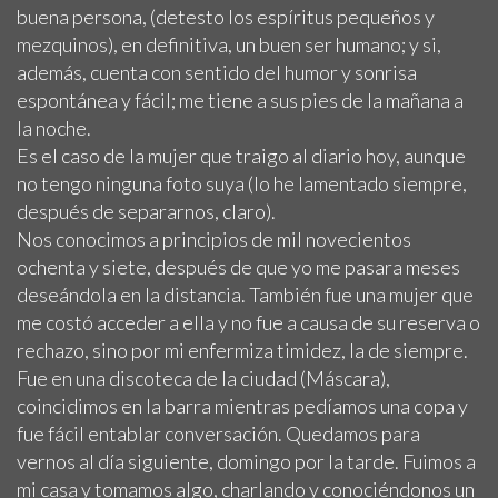
buena persona, (detesto los espíritus pequeños y
mezquinos), en definitiva, un buen ser humano; y si,
además, cuenta con sentido del humor y sonrisa
espontánea y fácil; me tiene a sus pies de la mañana a
la noche.
Es el caso de la mujer que traigo al diario hoy, aunque
no tengo ninguna foto suya (lo he lamentado siempre,
después de separarnos, claro).
Nos conocimos a principios de mil novecientos
ochenta y siete, después de que yo me pasara meses
deseándola en la distancia. También fue una mujer que
me costó acceder a ella y no fue a causa de su reserva o
rechazo, sino por mi enfermiza timidez, la de siempre.
Fue en una discoteca de la ciudad (Máscara),
coincidimos en la barra mientras pedíamos una copa y
fue fácil entablar conversación. Quedamos para
vernos al día siguiente, domingo por la tarde. Fuimos a
mi casa y tomamos algo, charlando y conociéndonos un