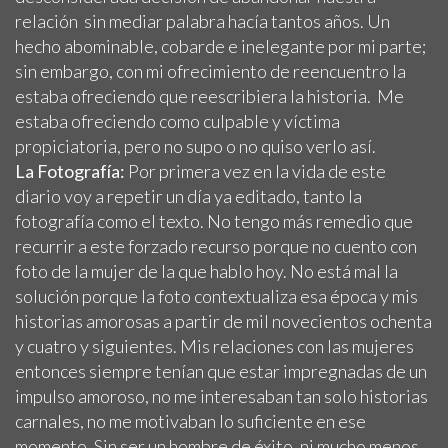
relación sin mediar palabra hacía tantos años. Un
hecho abominable, cobarde e inelegante por mi parte;
sin embargo, con mi ofrecimiento de reencuentro la
estaba ofreciendo que reescribiera la historia. Me
estaba ofreciendo como culpable y víctima
propiciatoria, pero no supo o no quiso verlo así.
La Fotografía:
Por primera vez en la vida de este
diario voy a repetir un día ya editado, tanto la
fotografía como el texto. No tengo más remedio que
recurrir a este forzado recurso porque no cuento con
foto de la mujer de la que hablo hoy. No está mal la
solución porque la foto contextualiza esa época y mis
historias amorosas a partir de mil novecientos ochenta
y cuatro y siguientes. Mis relaciones con las mujeres
entonces siempre tenían que estar impregnadas de un
impulso amoroso, no me interesaban tan solo historias
carnales, no me motivaban lo suficiente en ese
momento. Sin ser un hombre de éxito, ni mucho menos,