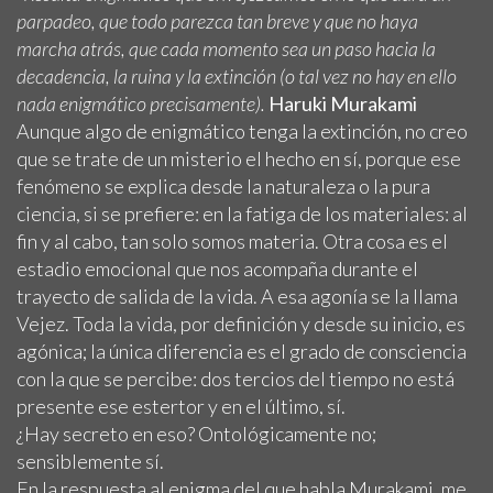
parpadeo, que todo parezca tan breve y que no haya
marcha atrás, que cada momento sea un paso hacia la
decadencia, la ruina y la extinción (o tal vez no hay en ello
nada enigmático precisamente).
Haruki Murakami
Aunque algo de enigmático tenga la extinción, no creo
que se trate de un misterio el hecho en sí, porque ese
fenómeno se explica desde la naturaleza o la pura
ciencia, si se prefiere: en la fatiga de los materiales: al
fin y al cabo, tan solo somos materia. Otra cosa es el
estadio emocional que nos acompaña durante el
trayecto de salida de la vida. A esa agonía se la llama
Vejez. Toda la vida, por definición y desde su inicio, es
agónica; la única diferencia es el grado de consciencia
con la que se percibe: dos tercios del tiempo no está
presente ese estertor y en el último, sí.
¿Hay secreto en eso? Ontológicamente no;
sensiblemente sí.
En la respuesta al enigma del que habla Murakami, me