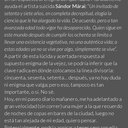
ayuda el artista suicida
Sándor Márai:
“
Un invitado de
setenta y siete años, en completa decrepitud, elogia la
ciencia que le ha alargado la vida. De acuerdo, pero a tan
avanzada edad todo vigor ha desaparecido. Quien sigue en
este mundo después de cumplir los ochenta se limita a
llevar una existencia vegetativa, no una auténtica vida; a
estas edades ya no se vive por algo, simplemente se vive”.
A partir de esta lúcida y acertada respuesta al
supuesto enigma de la vejez, se podría inferir que la
clave radica en dónde colocamos la línea divisoria:
cincuenta, sesenta, setenta… después, ya no hay duda
ni enigma que valga; pero eso, tampoco es tan
importante, o sí. No sé.
Hoy, en mi paseo diario mañanero, me ha adelantado a
gran velocidad (sin correr) una mujer a la que recuerdo
de noches de copas en bares de la ciudad, luego no
está tan alejada de mi edad, quiero pensar.
Potencialmente, podría aspirar a tener sexo con ella