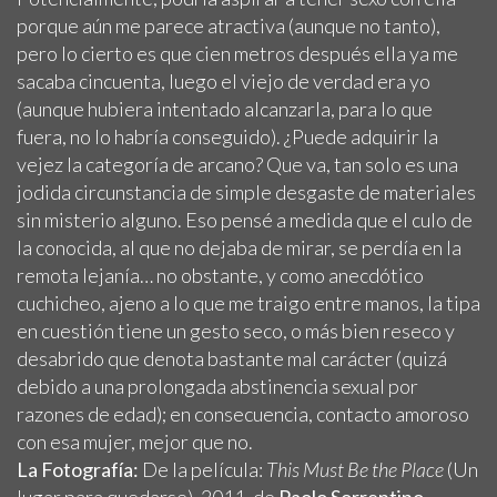
porque aún me parece atractiva (aunque no tanto),
pero lo cierto es que cien metros después ella ya me
sacaba cincuenta, luego el viejo de verdad era yo
(aunque hubiera intentado alcanzarla, para lo que
fuera, no lo habría conseguido). ¿Puede adquirir la
vejez la categoría de arcano? Que va, tan solo es una
jodida circunstancia de simple desgaste de materiales
sin misterio alguno. Eso pensé a medida que el culo de
la conocida, al que no dejaba de mirar, se perdía en la
remota lejanía… no obstante, y como anecdótico
cuchicheo, ajeno a lo que me traigo entre manos, la tipa
en cuestión tiene un gesto seco, o más bien reseco y
desabrido que denota bastante mal carácter (quizá
debido a una prolongada abstinencia sexual por
razones de edad); en consecuencia, contacto amoroso
con esa mujer, mejor que no.
La Fotografía:
De la película:
This Must Be the Place
(Un