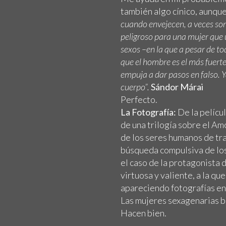
también algo cínico, aunque
cuando envejecen, a veces so
peligroso para una mujer que u
sexos –en la que a pesar de t
que el hombre es el más fuert
empuja a dar pasos en falso. 
cuerpo”.
Sándor Márai
Perfecto.
La Fotografía:
De la pelícu
de una trilogía sobre el Amo
de los seres humanos de tra
búsqueda compulsiva de los
el caso de la protagonista d
virtuosa y valiente, a la qu
apareciendo fotografías en
Las mujeres sexagenarias bu
Hacen bien.