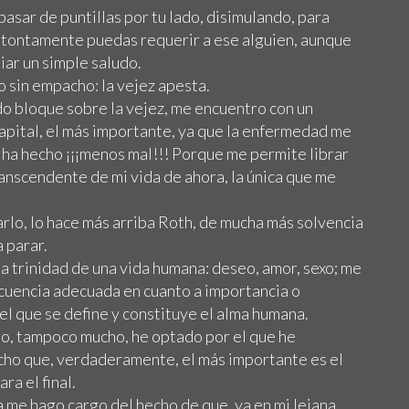
pasar de puntillas por tu lado, disimulando, para
y tontamente puedas requerir a ese alguien, aunque
iar un simple saludo.
o sin empacho: la vejez apesta.
o bloque sobre la vejez, me encuentro con un
capital, el más importante, ya que la enfermedad me
o ha hecho ¡¡¡menos mal!!! Porque me permite librar
transcendente de mi vida de ahora, la única que me
arlo, lo hace más arriba Roth, de mucha más solvencia
a parar.
ma trinidad de una vida humana: deseo, amor, sexo; me
ecuencia adecuada en cuanto a importancia o
el que se define y constituye el alma humana.
o, tampoco mucho, he optado por el que he
ho que, verdaderamente, el más importante es el
ra el final.
 me hago cargo del hecho de que, ya en mi lejana