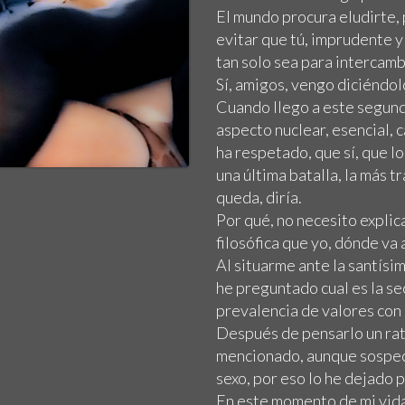
El mundo procura eludirte, 
evitar que tú, imprudente 
tan solo sea para intercamb
Sí, amigos, vengo diciéndol
Cuando llego a este segund
aspecto nuclear, esencial, 
ha respetado, que sí, que l
una última batalla, la más 
queda, diría.
Por qué, no necesito explic
filosófica que yo, dónde va 
Al situarme ante la santísi
he preguntado cual es la s
prevalencia de valores con 
Después de pensarlo un rat
mencionado, aunque sospec
sexo, por eso lo he dejado pa
En este momento de mi vida