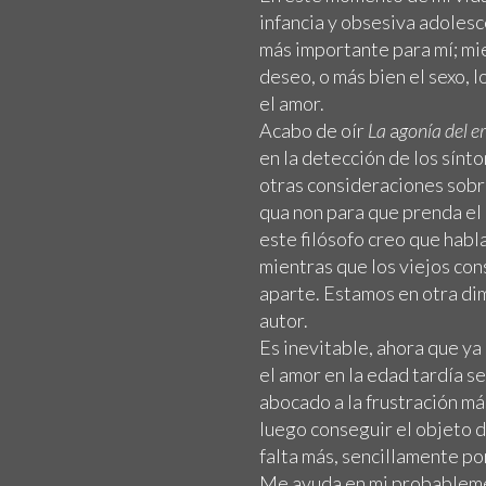
infancia y obsesiva adolesc
más importante para mí; mien
deseo, o más bien el sexo, 
el amor.
Acabo de oír
La
a
gonía del e
en la detección de los sínt
otras consideraciones sobre
qua non para que prenda el 
este filósofo creo que habl
mientras que los viejos con
aparte. Estamos en otra di
autor.
Es inevitable, ahora que y
el amor en la edad tardía 
abocado a la frustración m
luego conseguir el objeto 
falta más, sencillamente p
Me ayuda en mi probableme