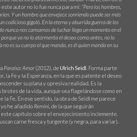
 este autor no lo fue nunca para mí:
“Pero los hombres,
nríen. Y un hombre que envejece sonriendo puede ser más
n codicioso gigoló. En la eterna y aburrida guerra de los
odo nunca nos cansamos de luchar llega un momento en el
e porque ya no lo atormenta el deseo como antes, no lo
Ya no es su cuerpo el que manda, es él quien manda en su
la
Paraíso: Amor
(2012), de
Ulrich Seidl
. Forma parte
r, la Fe y la Esperanza, en la que es patente el deseo
nscender su plana y opresiva realidad. Es la
 brotes de la vida, aunque sea flagelándose como en
e la Fe. En ese sentido, la obra de Seidl me parece
e yo he añadido
Remini
, de la que seguirán
 este capítulo sobre el envejecimiento inclemente.
scan carne fresca y turgente (y negra, para variar).