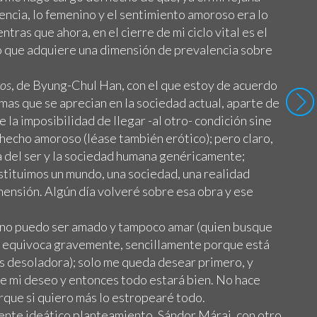
encia, lo femenino y el sentimiento amoroso era lo
tras que ahora, en el cierre de mi ciclo vital es el
lo que adquiere una dimensión de prevalencia sobre
ros
, de Byung-Chul Han, con el que estoy de acuerdo
omas que se aprecian en la sociedad actual, aparte de
 la imposibilidad de llegar -al otro- condición sine
hecho amoroso (léase también erótico); pero claro,
a del ser y la sociedad humana genéricamente;
stituimos un mundo, una sociedad, una realidad
mensión. Algún día volveré sobre esa obra y ese
a no puedo ser amado y tampoco amar (quien busque
se equivoca gravemente, sencillamente porque está
ás desoladora); solo me queda desear primero, y
de mi deseo y entonces todo estará bien. No hace
orque si quiero más lo estropearé todo.
nte ideático planteamiento, Sándor Márai, con otro