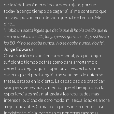
de la vida habrá merecido la pena (ojalá, porque
todavía tengo tiempo de cagarla); si me contesto que
no, vaya puta mierda de vida que habré tenido. Me
diré…
“Había un poeta inglés que decía que él había creído que el
sexo acababa a los 40, luego pensó que a los 50, y así hasta
los 80. ¡Y no se acaba nunca! No se acaba nunca, doy fe”.
Jorge Edwards
Observación o experiencia personal, ya que tengo
suficiente tiempo detrás como para arrogarme el
derecho a dejar aquí mi opinión al respecto: sí, me
parece que el poeta inglés (no sabemos de quien se
trata), estaba en lo cierto. La capacidad de practicar
sexo pervive, es más, a medida que el tiempo pasa la
experiencia es más matizada y los resultados más
intensos; o, dicho de otro modo, mi sexualidad es ahora
mejor que antes (lo malo es que es infrecuente, casi
inexistente, diría, pero eso es por otras razones).