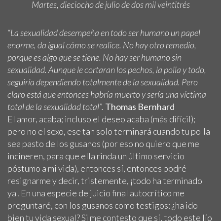
Martes, dieciocho de julio de dos mil veintitrés
“La sexualidad desempeña en todo ser humano un papel
enorme, da igual cómo se realice. No hay otro remedio,
porque es algo que se tiene. No hay ser humano sin
sexualidad. Aunque le cortaran los pechos, la polla y todo,
seguiría dependiendo totalmente de la sexualidad. Pero
claro está que entonces habría muerto y sería una víctima
total de la sexualidad total”.
Thomas Bernhard
El amor, acaba; incluso el deseo acaba (más difícil);
pero no el sexo, ese tan solo terminará cuando tu polla
sea pasto de los gusanos (por eso no quiero que me
incineren, para que ella rinda un último servicio
póstumo a mi vida), entonces sí, entonces podré
resignarme y decir, tristemente, ¡todo ha terminado
ya! En una especie de juicio final autocrítico me
preguntaré, con los gusanos como testigos: ¿ha ido
bien tu vida sexual? Si me contesto que sí, todo este lío