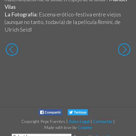
Vilas
La Fotografía:
Escena erótico-festiva entre viejos
(aunque no tanto, todavía) de la película
Remini
, de
Ulrich Seidl
Compartir
Twittear
Copyright Pepe Fuentes
|
Aviso Legal
|
Contactar
|
Made with love by
Creame