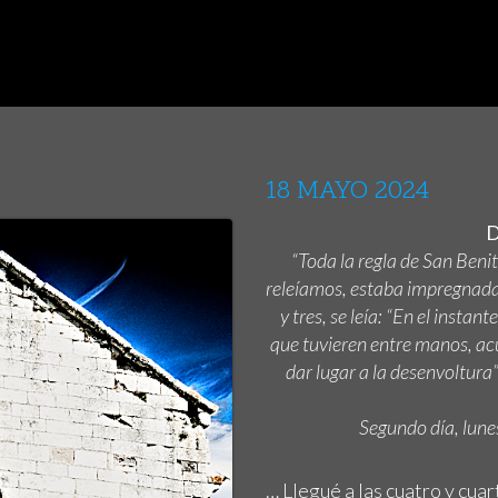
18 MAYO 2024
D
“Toda la regla de San Benit
releíamos, estaba impregnada 
y tres, se leía: “En el instan
que tuvieren entre manos, acu
dar lugar a la desenvoltura”
Segundo día, lunes
… Llegué a las cuatro y cua