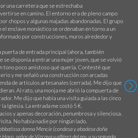
por una carretera que se estrechaba
ertirse en camino. El entorno era de pleno campo
 por chopos y algunas majadas abandonadas. El grupo
n el enclave monástico se ordenaban en torno a un
onformado por construcciones, muros alrededor y
la puerta de entrada principal (ahora, también
 se disponía a entrar una mujer joven, que se volvió
un tono poco amistoso qué quería. Contesté que
terio y me señaló una construcción con arcadas
enda de artículos artesanales (cerrada). Me dijo que
dieran. Al rato, una monja me abrió la compuerta de
dor. Me dijo que había una visita guiada a las cinco
 la Iglesia. La entrada me costó 5 €.
 vacíos y apenas decoración, penumbrosa y silenciosa.
visita. No había nadie por ningún lado.
t abbatissa donna Mencie (condesa y abadesa doña
e Haro, señor de Vizcaya y alférez del rey, y su segunda