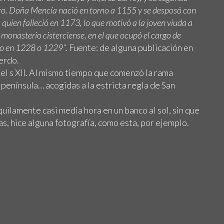
ro. Doña Mencía nació en torno a 1155 y se desposó con
 quien falleció en 1173, lo que motivó a la joven viuda a
monasterio cisterciense, en el que ocupó el cargo de
to en 1228 o 1229”.
Fuente: de alguna publicación en
erdo.
n el s XII. Al mismo tiempo que comenzó la rama
 península… acogidas a la estricta regla de San
uilamente casi media hora en un banco al sol, sin que
as, hice alguna fotografía, como esta, por ejemplo.