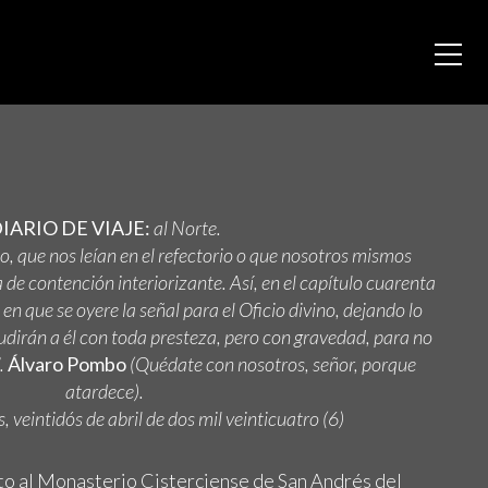
IARIO DE VIAJE:
al Norte.
o, que nos leían en el refectorio o que nosotros mismos
de contención interiorizante. Así, en el capítulo cuarenta
te en que se oyere la señal para el Oficio divino, dejando lo
dirán a él con toda presteza, pero con gravedad, para no
.
Álvaro Pombo
(Quédate con nosotros, señor, porque
atardece).
, veintidós de abril de dos mil veinticuatro (6)
rto al Monasterio Cisterciense de San Andrés del