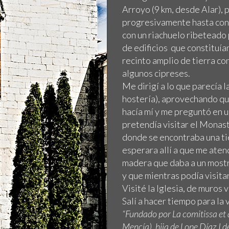
Arroyo (9 km, desde Alar), 
progresivamente hasta conv
con un riachuelo ribeteado
de edificios que constituía
recinto amplio de tierra c
algunos cipreses.
Me dirigí a lo que parecía 
hostería), aprovechando que
hacía mí y me preguntó en 
pretendía visitar el Monas
donde se encontraba una ti
esperara allí a que me aten
madera que daba a un mostra
y que mientras podía visitar
Visité la Iglesia, de muros
Salí a hacer tiempo para la 
“Fundado
por La comitissa e
Mencía), hija de Lope Díaz I d