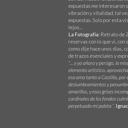
expuestas me interesaron 
vibración y vitalidad, tal v
expuestas. Solo por esta vi
lejos…
La Fotografía:
Retrato de Z
reservas con lo que vi, con 
como dije hace unos días, c
de trazos esenciales y expr
“… y yo añoro y persigo, lo mi
elemento artístico, aprovechabl
eso amo tanto a Castilla, por 
deslumbramientos y penumbras
amarillos, y esos grises incom
cardinales de los fondos culmi
perpetuado mi paleta “.
Ignac