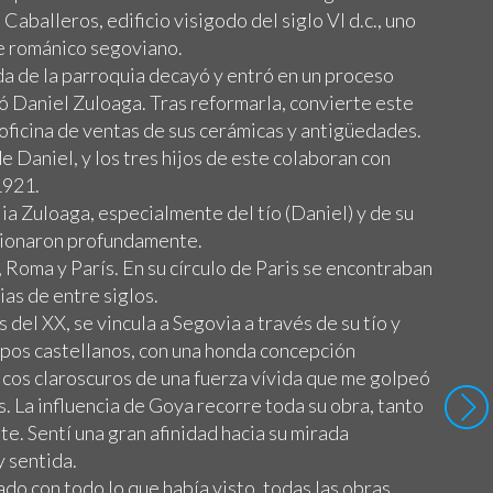
Caballeros, edificio visigodo del siglo VI d.c., uno
e románico segoviano.
vida de la parroquia decayó y entró en un proceso
ió Daniel Zuloaga. Tras reformarla, convierte este
 oficina de ventas de sus cerámicas y antigüedades.
de Daniel, y los tres hijos de este colaboran con
1921.
lia Zuloaga, especialmente del tío (Daniel) y de su
sionaron profundamente.
 Roma y París. En su círculo de Paris se encontraban
ias de entre siglos.
s del XX, se vincula a Segovia a través de su tío y
tipos castellanos, con una honda concepción
icos claroscuros de una fuerza vívida que me golpeó
. La influencia de Goya recorre toda su obra, tanto
te. Sentí una gran afinidad hacia su mirada
y sentida.
ado con todo lo que había visto, todas las obras