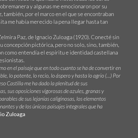
sobremanera y algunas me emocionaron por su
ez, también, por el marco en el que se encontraban
sita me había merecido la pena llegar hasta tan
elmira Paz, de Ignacio Zuloaga (1920). Conecté sin
su concepción pictórica, pero no solo, sino, también,
on como entendía el espíritu e identidad castellana
esionistas.
smo en el paisaje que en todo cuanto se ha de convertir en
e, lo potente, lo recio, lo áspero y hasta lo agrio (…) Por
eso Castilla me ha dado la plenitud de sus
, sus oposiciones vigorosas de azules, granas y
parables de sus lejanías caliginosas, los elementos
nantes y de los únicos paisajes integrales que ha
io Zuloaga