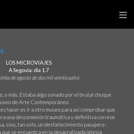
24
LOS MICROVIAJES
A Segovia: día 1.7
reinta de agosto de dos mil veinticuatro
de, o más. Estaba algo sonado por el brutal choque
 Museo de Arte Contemporáneo.
es hacer es ir a otro museo para así comprobar que
ra una desconexión traumática y definitiva con ese
, sino, tan solo, un desfallecimiento pasajero-.
 que se encuentra en la desacralizada iglesia