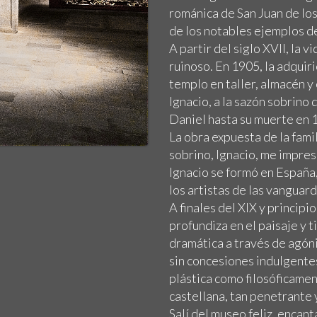
románica de San Juan de los 
de los notables ejemplos d
A partir del siglo XVII, la 
ruinoso. En 1905, la adquir
templo en taller, almacén y
Ignacio, a la sazón sobrino 
Daniel hasta su muerte en 
La obra expuesta de la fami
sobrino, Ignacio, me impre
Ignacio se formó en España,
los artistas de las vanguard
A finales del XIX y principio
profundiza en el paisaje y 
dramática a través de agón
sin concesiones indulgentes
plástica como filosóficamen
castellana, tan penetrante 
Salí del museo feliz, encant