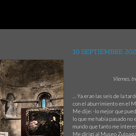
10 SEPTIEMBRE 20
Viernes, t
… Ya eran las seis de la tar
con el aburrimiento en el
Me dije: -lo mejor que pued
lo que me había pasado no e
mundo que tanto me interesa
Me dirigí al Museo Zuloaga